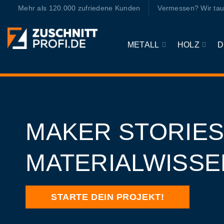
Zum
Mehr als 120.000 zufriedene Kunden
Vermessen? Wir tau
Inhalt
springen
METALL
HOLZ
D
MAKER STORIES
MATERIALWISSE
STARTE DEIN PROJEKT!