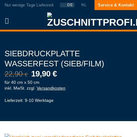
Zum
Nur wenige Tage Lieferzeit
Service & Kontakt
DE
NL
Inhalt
springen
SIEBDRUCKPLATTE
WASSERFEST (SIEB/FILM)
19,90
€
22,90
€
für 40 cm x 50 cm
inkl. MwSt.
zzgl.
Versandkosten
Lieferzeit:
9-10 Werktage