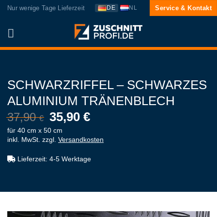
Zum
Nur wenige Tage Lieferzeit
Service & Kontakt
DE
NL
Inhalt
springen
SCHWARZRIFFEL – SCHWARZES
ALUMINIUM TRÄNENBLECH
35,90
€
37,90
€
für 40 cm x 50 cm
inkl. MwSt.
zzgl.
Versandkosten
Lieferzeit:
4-5 Werktage