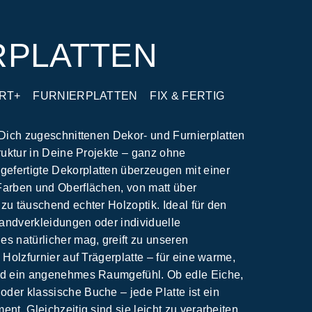
RPLATTEN
RT+
FURNIERPLATTEN
FIX & FERTIG
 Dich zugeschnittenen Dekor- und Furnierplatten
truktur in Deine Projekte – ganz ohne
fertigte Dekorplatten überzeugen mit einer
Farben und Oberflächen, von matt über
zu täuschend echter Holzoptik. Ideal für den
andverkleidungen oder individuelle
s natürlicher mag, greift zu unseren
 Holzfurnier auf Trägerplatte – für eine warme,
nd ein angenehmes Raumgefühl. Ob edle Eiche,
der klassische Buche – jede Platte ist ein
nt. Gleichzeitig sind sie leicht zu verarbeiten