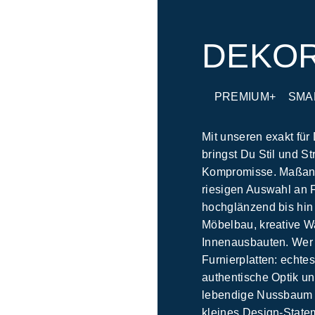
DEKO
PREMIUM+
SMA
Mit unseren exakt für
bringst Du Stil und S
Kompromisse. Maßange
riesigen Auswahl an 
hochglänzend bis hin 
Möbelbau, kreative W
Innenausbauten. Wer e
Furnierplatten: echtes
authentische Optik u
lebendige Nussbaum o
kleines Design-Stateme