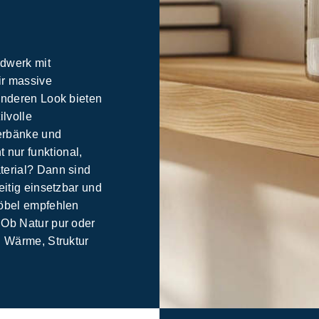
ndwerk mit
ir massive
onderen Look bieten
ilvolle
erbänke und
nur funktional,
terial? Dann sind
eitig einsetzbar und
Möbel empfehlen
 Ob Natur pur oder
u Wärme, Struktur