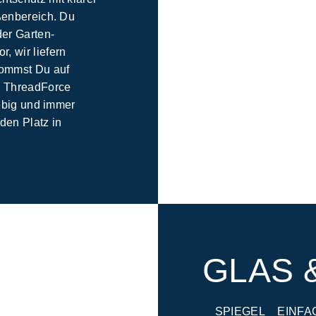
ußenbereich. Du
der Garten-
 wir liefern
ekommst Du auf
s ThreadForce
lebig und immer
den Platz in
GLAS 
SPIEGEL
EINFA