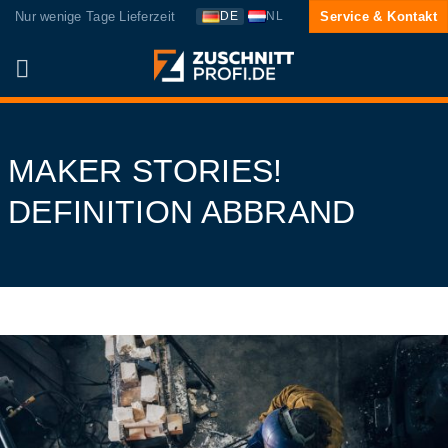
Zum
Nur wenige Tage Lieferzeit
Service & Kontakt
DE
NL
Inhalt
springen
MAKER STORIES!
DEFINITION ABBRAND