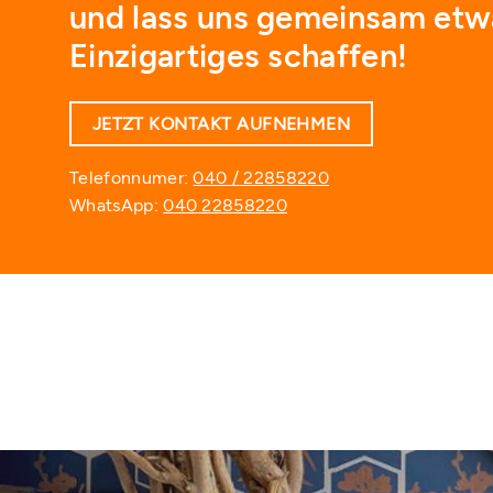
und lass uns gemeinsam etw
Einzigartiges schaffen!
JETZT KONTAKT AUFNEHMEN
Telefonnumer:
040 / 22858220
WhatsApp:
040 22858220