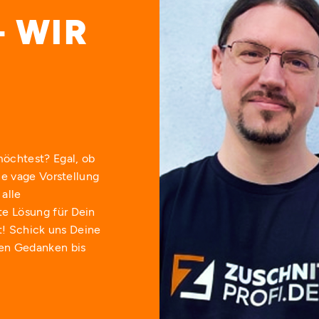
– WIR
möchtest? Egal, ob
ne vage Vorstellung
alle
e Lösung für Dein
st! Schick uns Deine
ten Gedanken bis