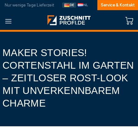
Zum
Nur wenige Tage Lieferzeit
DE
NL
Service & Kontakt
Inhalt
springen
MAKER STORIES!
CORTENSTAHL IM GARTEN
– ZEITLOSER ROST-LOOK
MIT UNVERKENNBAREM
CHARME