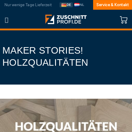
Zum
Nur wenige Tage Lieferzeit
DE
NL
Service & Kontakt
Inhalt
springen
MAKER STORIES!
HOLZQUALITÄTEN