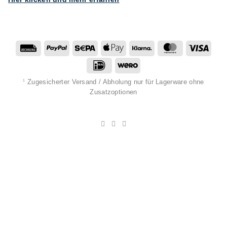
Rechung
PayPal
Sepa
Apple
Klarna
MasterCard
Visa
Pay
IDeal
Wero
Zugesicherter Versand / Abholung nur für Lagerware ohne
1
Zusatzoptionen