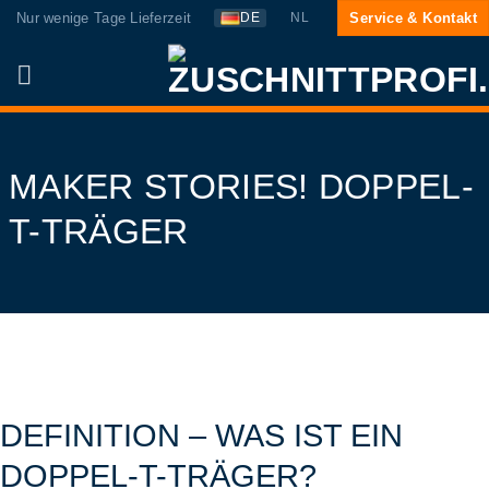
Zum
Nur wenige Tage Lieferzeit
Service & Kontakt
DE
NL
Inhalt
springen
MAKER STORIES! DOPPEL-
T-TRÄGER
DEFINITION – WAS IST EIN
DOPPEL-T-TRÄGER?