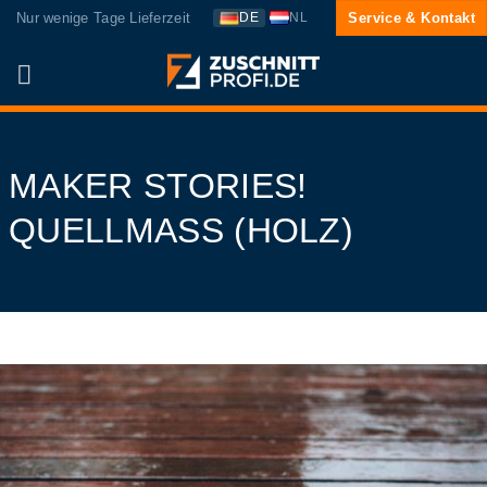
Zum
Nur wenige Tage Lieferzeit
Service & Kontakt
DE
NL
Inhalt
springen
MAKER STORIES!
QUELLMASS (HOLZ)