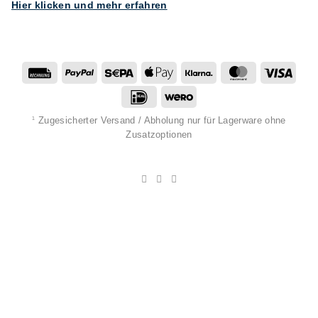
Hier klicken und mehr erfahren
Rechung
PayPal
Sepa
Apple
Klarna
MasterCard
Visa
Pay
IDeal
Wero
Zugesicherter Versand / Abholung nur für Lagerware ohne
1
Zusatzoptionen