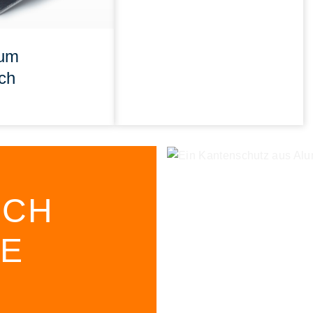
ium
ch
ICH
E