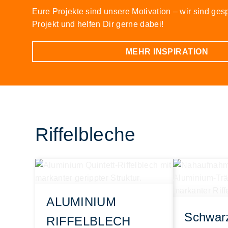
Eure Projekte sind unsere Motivation – wir sind ges
Projekt und helfen Dir gerne dabei!
MEHR INSPIRATION
Riffelbleche
ALUMINIUM
Schwarz
RIFFELBLECH