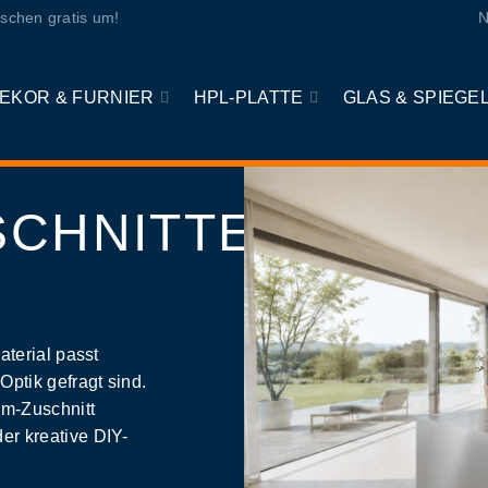
schen gratis um!
N
EKOR & FURNIER
HPL-PLATTE
GLAS & SPIEGE
SCHNITTE
aterial passt
Optik gefragt sind.
um-Zuschnitt
er kreative DIY-