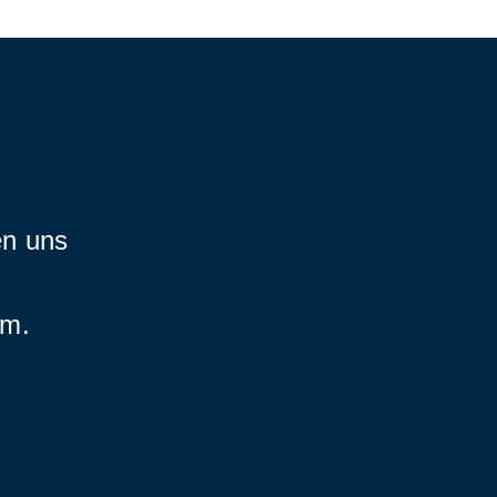
en uns
am.