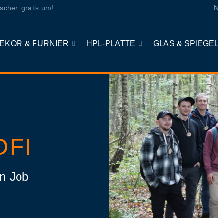
schen gratis um!
N
EKOR & FURNIER
HPL-PLATTE
GLAS & SPIEGE
OFI
en Job