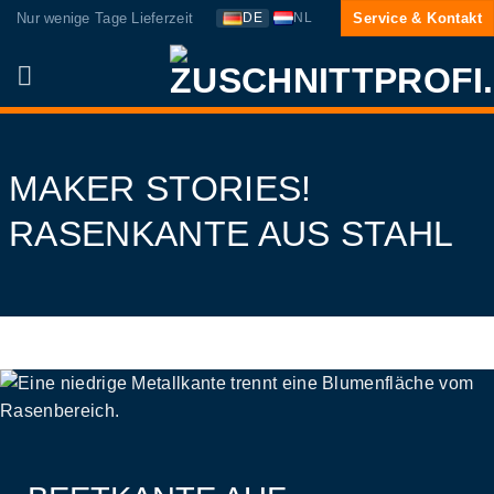
Zum
Nur wenige Tage Lieferzeit
Service & Kontakt
DE
NL
Inhalt
springen
MAKER STORIES!
RASENKANTE AUS STAHL