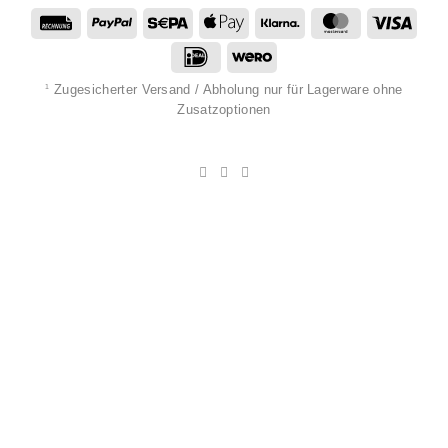
Rechung
PayPal
Sepa
Apple
Klarna
MasterCard
Visa
Pay
IDeal
Wero
Zugesicherter Versand / Abholung nur für Lagerware ohne
1
Zusatzoptionen