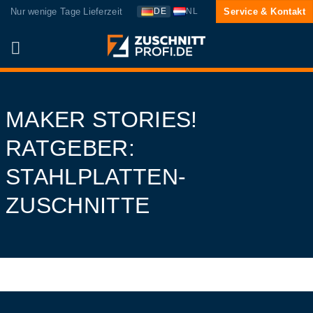
Zum
Nur wenige Tage Lieferzeit
Service & Kontakt
DE
NL
Inhalt
springen
MAKER STORIES!
RATGEBER:
STAHLPLATTEN-
ZUSCHNITTE