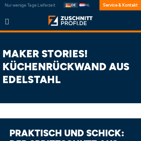
Zum
Nur wenige Tage Lieferzeit
DE
NL
Service & Kontakt
Inhalt
springen
MAKER STORIES!
KÜCHENRÜCKWAND AUS
EDELSTAHL
PRAKTISCH UND SCHICK: