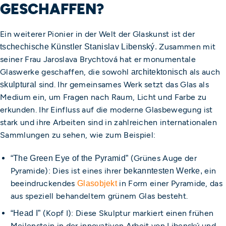
GESCHAFFEN?
Ein weiterer Pionier in der Welt der Glaskunst ist der
Zusammen mit
tschechische Künstler Stanislav Libenský.
seiner Frau Jaroslava Brychtová hat er monumentale
Glaswerke geschaffen, die sowohl
als auch
architektonisch
sind. Ihr gemeinsames Werk setzt das Glas als
skulptural
Medium ein, um Fragen nach Raum, Licht und Farbe zu
erkunden. Ihr Einfluss auf die moderne Glasbewegung ist
stark und ihre Arbeiten sind in zahlreichen internationalen
Sammlungen zu sehen, wie zum Beispiel:
(Grünes Auge der
“The Green Eye of the Pyramid”
Pyramide): Dies ist eines ihrer
ein
bekanntesten Werke,
beeindruckendes
in Form einer Pyramide, das
Glasobjekt
aus speziell behandeltem grünem Glas besteht.
(Kopf I): Diese Skulptur markiert einen frühen
“Head I”
Meilenstein in der innovativen Arbeit von Libenský und