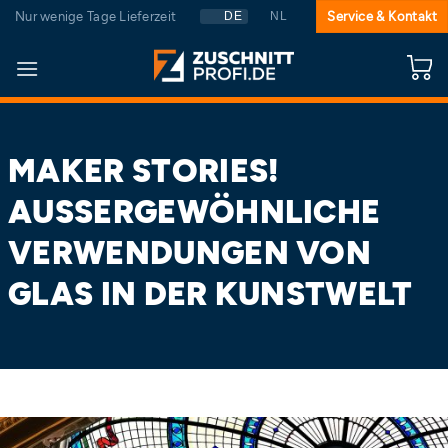
Zum
Nur wenige Tage Lieferzeit
Service & Kontakt
DE
NL
Inhalt
springen
MAKER STORIES!
AUSSERGEWÖHNLICHE V
ERWENDUNGEN VON G
LAS IN DER KUNSTWELT