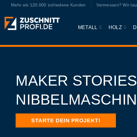
Zum
Mehr als 120.000 zufriedene Kunden
Vermessen? Wir tau
Inhalt
springen
METALL
HOLZ
D
MAKER STORIES
NIBBELMASCHI
STARTE DEIN PROJEKT!