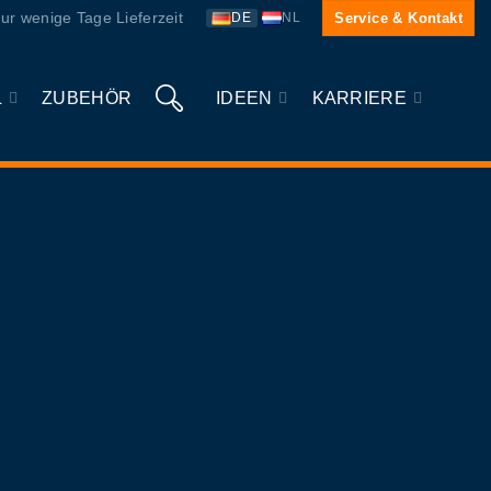
ur wenige Tage Lieferzeit
Service & Kontakt
DE
NL
L
ZUBEHÖR
IDEEN
KARRIERE