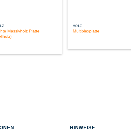
LZ
HOLZ
chte Massivholz Platte
Multiplexplatte
llholz)
IONEN
HINWEISE