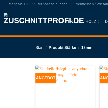
Zum
Mehr als 120.000 zufriedene Kunden
Vermessen? Wir tau
Inhalt
springen
METALL
HOLZ
D
Start
/
Produkt Stärke
/
18mm
ANGEBOT
AN