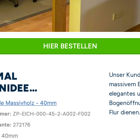
HIER BESTELLEN
MAL
Unser Kunde
massivem Ei
ENIDEE…
elegantes 
Bogenöffn
Flur dienen