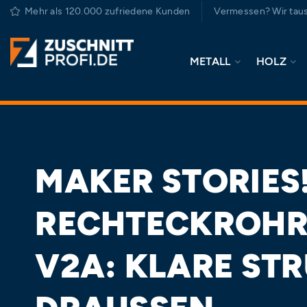
Zum
Mehr als 120.000 zufriedene Kunden
Vermessen? Wir taus
Inhalt
springen
METALL
HOLZ
MAKER STORIES
RECHTECKROHR
V2A: KLARE ST