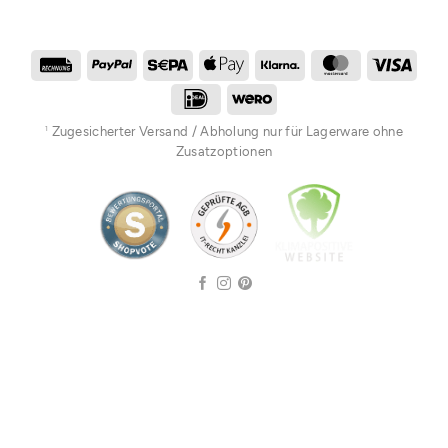
Rechung
PayPal
Sepa
Apple
Klarna
MasterCard
Visa
Pay
IDeal
Wero
Zugesicherter Versand / Abholung nur für Lagerware ohne
1
Zusatzoptionen