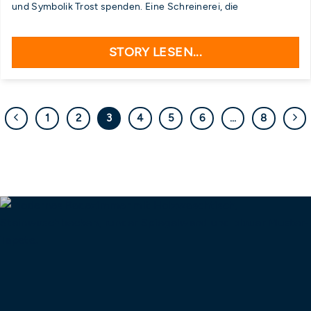
und Symbolik Trost spenden. Eine Schreinerei, die
STORY LESEN...
1
2
3
4
5
6
…
8