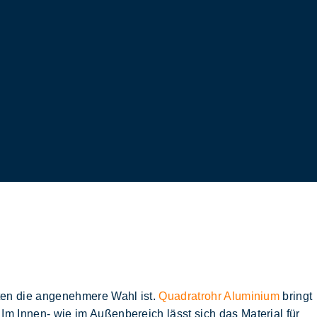
ten die angenehmere Wahl ist.
Quadratrohr Aluminium
bringt
 Im Innen- wie im Außenbereich lässt sich das Material für