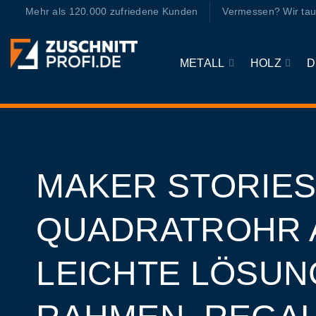
Zum
Mehr als 120.000 zufriedene Kunden
Vermessen? Wir tau
Inhalt
springen
METALL
HOLZ
D
MAKER STORIES
QUADRATROHR 
LEICHTE LÖSUN