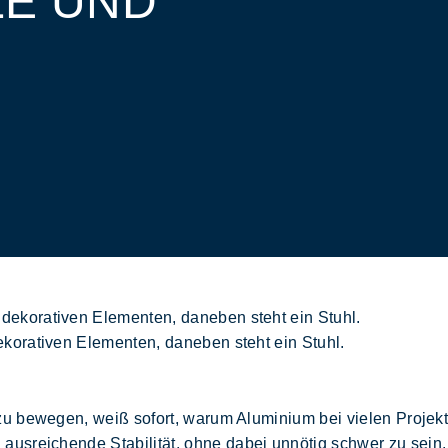
LE UND
korativen Elementen, daneben steht ein Stuhl.
zu bewegen, weiß sofort, warum Aluminium bei vielen Projek
 ausreichende
Stabilität
, ohne dabei unnötig schwer zu sein.