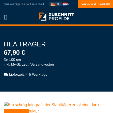
Zum
Nur wenige Tage Lieferzeit
Service & Kontakt
DE
NL
Inhalt
springen
HEA TRÄGER
67,90
€
für 100 cm
inkl. MwSt.
zzgl.
Versandkosten
Lieferzeit:
4-5 Werktage