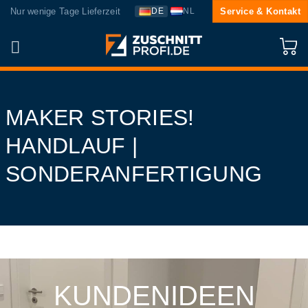
Zum
Nur wenige Tage Lieferzeit
Service & Kontakt
DE
NL
Inhalt
springen
MAKER STORIES!
HANDLAUF |
SONDERANFERTIGUNG
KUNDENIDEEN