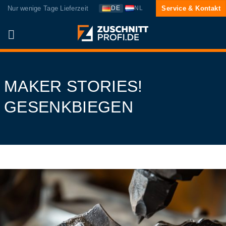
Zum
Nur wenige Tage Lieferzeit
Service & Kontakt
DE
NL
Inhalt
springen
MAKER STORIES!
GESENKBIEGEN