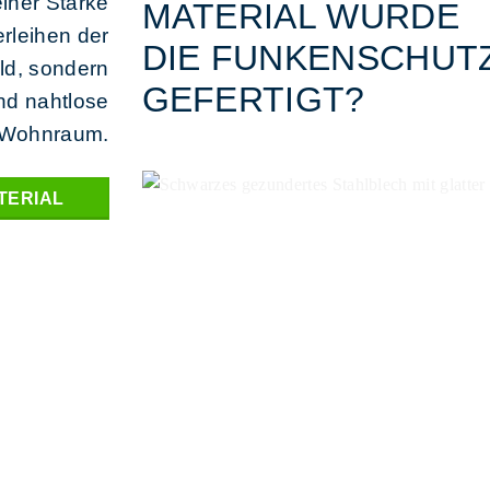
einer Stärke
MATERIAL WURDE
rleihen der
DIE FUNKENSCHUT
ild, sondern
GEFERTIGT?
nd nahtlose
n Wohnraum.
TERIAL