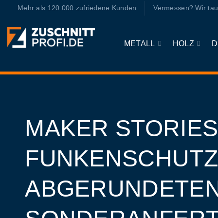
Zum
Mehr als 120.000 zufriedene Kunden
Vermessen? Wir tau
Inhalt
springen
METALL
HOLZ
D
MAKER STORIES
FUNKENSCHUTZP
ABGERUNDETEN