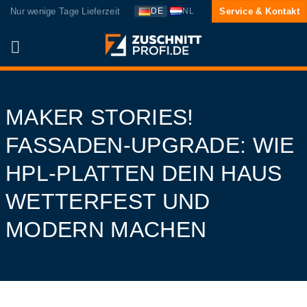
Zum
Nur wenige Tage Lieferzeit
Service & Kontakt
DE
NL
Inhalt
springen
MAKER STORIES!
FASSADEN-UPGRADE: WIE
HPL-PLATTEN DEIN HAUS
WETTERFEST UND
MODERN MACHEN