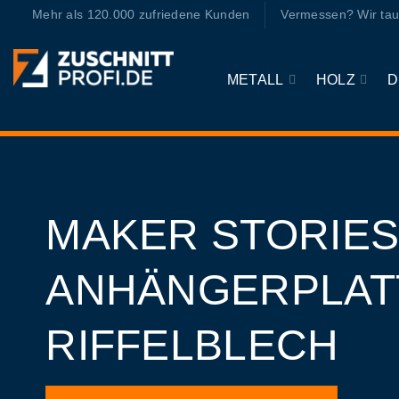
Zum
Mehr als 120.000 zufriedene Kunden
Vermessen? Wir tau
Inhalt
springen
METALL
HOLZ
D
MAKER STORIES
ANHÄNGERPLATT
RIFFELBLECH