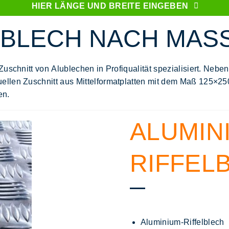
HIER LÄNGE UND BREITE EINGEBEN
LBLECH NACH MASS
Zuschnitt
von
Alublechen in Profiqualität
spezialisiert. Nebe
uellen Zuschnitt
aus Mittelformatplatten mit dem Maß 125×25
en.
ALUMIN
RIFFEL
Aluminium-Riffelblech